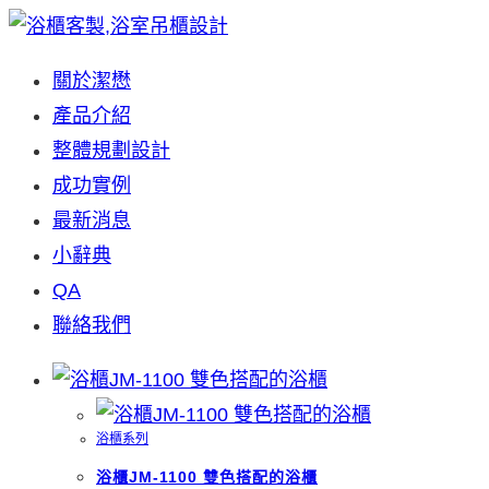
Skip
to
關於潔懋
content
產品介紹
整體規劃設計
成功實例
最新消息
小辭典
QA
聯絡我們
浴櫃系列
浴櫃JM-1100 雙色搭配的浴櫃