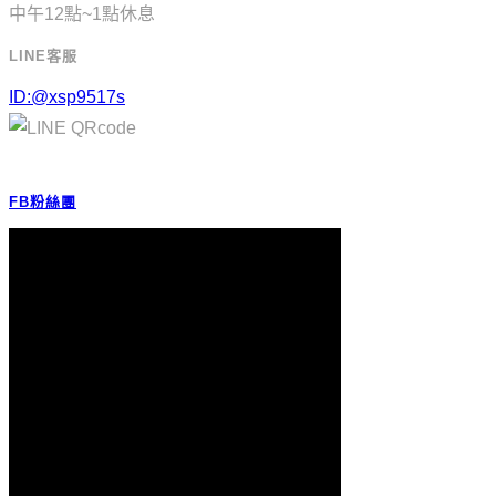
中午12點~1點休息
LINE客服
ID:@xsp9517s
FB粉絲團