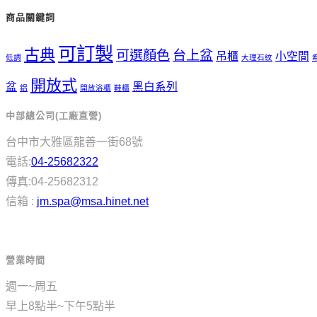
商品關鍵詞
可訂製
古典
可選顏色
台上盆
吊櫃
小空間
低調
大理石紋
開放式
盆
黑白系列
鋁
開放浴櫃
鞋櫃
中部總公司(工廠直營)
台中市大雅區龍善一街68號
電話:
04-25682322
傳真:04-25682312
信箱 :
jm.spa@msa.hinet.net
營業時間
週一~周五
早上8點半~下午5點半