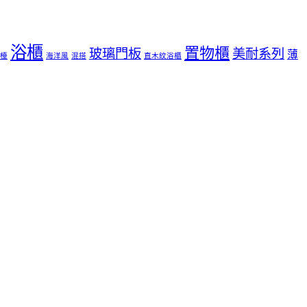
浴櫃
置物櫃
玻璃門板
美耐系列
薄
檯
海洋風
混搭
直木紋浴櫃