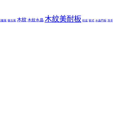
木紋美耐板
木紋
木紋水晶
希臘風
復古風
柱盆
歐式
水晶門板
洗手